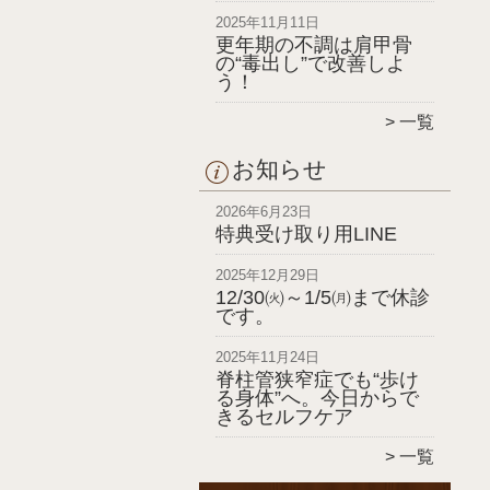
2025年11月11日
更年期の不調は肩甲骨
の“毒出し”で改善しよ
う！
一覧
お知らせ
2026年6月23日
特典受け取り用LINE
2025年12月29日
12/30㈫～1/5㈪まで休診
です。
2025年11月24日
脊柱管狭窄症でも“歩け
る身体”へ。今日からで
きるセルフケア
一覧