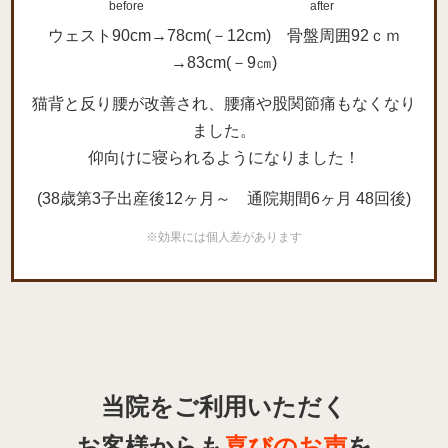
before
after
ウェスト90cm→78cm(－12cm) 骨盤周囲92ｃｍ
→83cm(－9㎝)
猫背と反り腰が改善され、腰痛や股関節痛もなくなり
ました。
仰向けに寝られるようになりました！
(38歳第3子出産後12ヶ月～ 通院期間6ヶ月 48回後)
※効果には個人差があります
当院をご利用いただく
お客様からも
喜びのお声
を