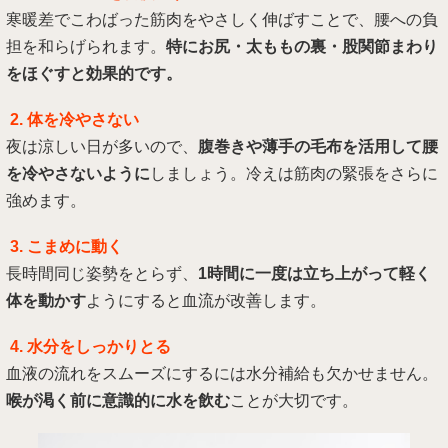
寒暖差でこわばった筋肉をやさしく伸ばすことで、腰への負
担を和らげられます。
特にお尻・太ももの裏・股関節まわり
をほぐすと効果的です。
2. 体を冷やさない
夜は涼しい日が多いので、
腹巻きや薄手の毛布を活用して腰
を冷やさないように
しましょう。冷えは筋肉の緊張をさらに
強めます。
3. こまめに動く
長時間同じ姿勢をとらず、
1時間に一度は立ち上がって軽く
体を動かす
ようにすると血流が改善します。
4. 水分をしっかりとる
血液の流れをスムーズにするには水分補給も欠かせません。
喉が渇く前に意識的に水を飲む
ことが大切です。