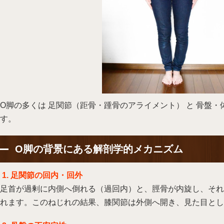
O脚の多くは 足関節（距骨・踵骨のアライメント） と 骨盤・
す。
O脚の背景にある解剖学的メカニズム
1. 足関節の回内・回外
足首が過剰に内側へ倒れる（過回内）と、脛骨が内旋し、それ
れます。このねじれの結果、膝関節は外側へ開き、見た目とし