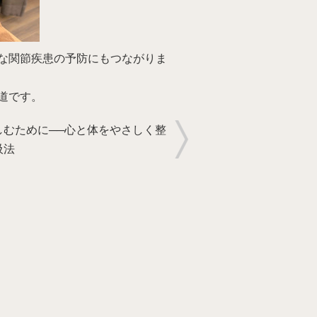
な関節疾患の予防にもつながりま
道です。
しむために──心と体をやさしく整
吸法