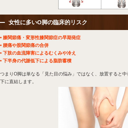
女性に多いO脚の臨床的リスク
• 膝関節痛・変形性膝関節症の早期発症
• 腰痛や股関節痛の合併
• 下肢の血流障害によるむくみや冷え
• 下半身の代謝低下による脂肪蓄積
つまりO脚は単なる「見た目の悩み」ではなく、放置すると中
下に直結します。