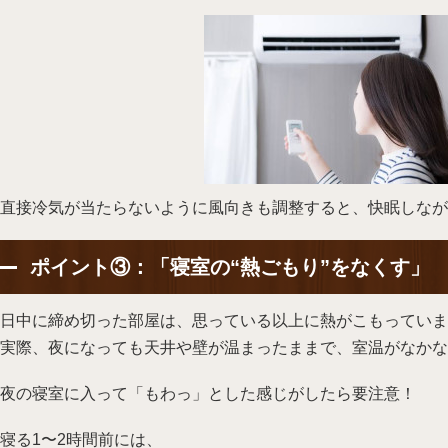
直接冷気が当たらないように風向きも調整すると、快眠しなが
ポイント③：「寝室の“熱ごもり”をなくす」
日中に締め切った部屋は、思っている以上に熱がこもっていま
実際、夜になっても天井や壁が温まったままで、室温がなかな
夜の寝室に入って「もわっ」とした感じがしたら要注意！
寝る1〜2時間前には、