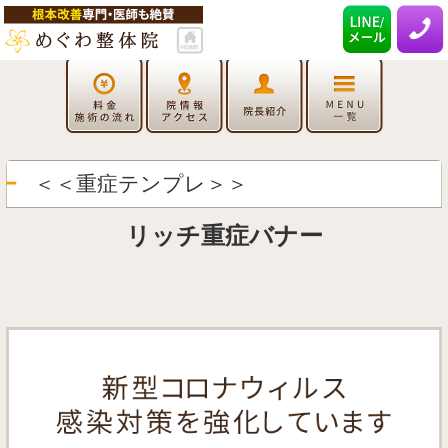
＜＜重症テンプレ＞＞
リッチ重症バナー